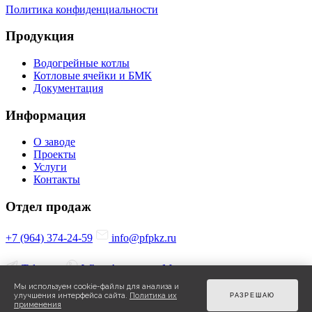
Политика конфиденциальности
Продукция
Водогрейные котлы
Котловые ячейки и БМК
Документация
Информация
О заводе
Проекты
Услуги
Контакты
Отдел продаж
+7 (964) 374-24-59
info@pfpkz.ru
Telegram
WhatsApp
Max
Опросный лист
Мы используем cookie-файлы для анализа и
улучшения интерфейса сайта.
Политика их
РАЗРЕШАЮ
+7 (8112) 67-27-77
pkz@pskovline.ru
применения